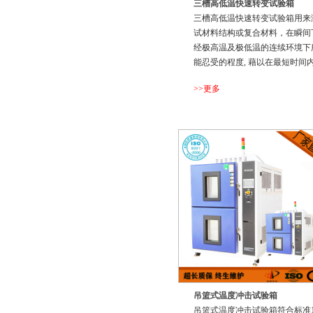
三槽高低温快速转变试验箱
三槽高低温快速转变试验箱用来
试材料结构或复合材料，在瞬间
经极高温及极低温的连续环境下
能忍受的程度, 藉以在最短时间内
验其因热胀冷缩所引起的化学变
>>更多
或物理伤害，确认产品的品质
...
吊篮式温度冲击试验箱
吊篮式温度冲击试验箱符合标准