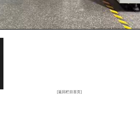
[返回栏目首页]