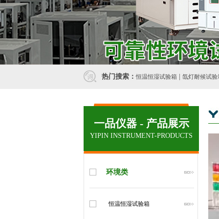
热门搜索：
|
恒温恒湿试验箱
氙灯耐候试验
一品仪器 - 产品展示
YIPIN INSTRUMENT-PRODUCTS
环境类
恒温恒湿试验箱