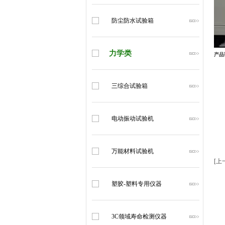
防尘防水试验箱
力学类
产品
三综合试验箱
电动振动试验机
万能材料试验机
[上
塑胶-塑料专用仪器
3C领域寿命检测仪器