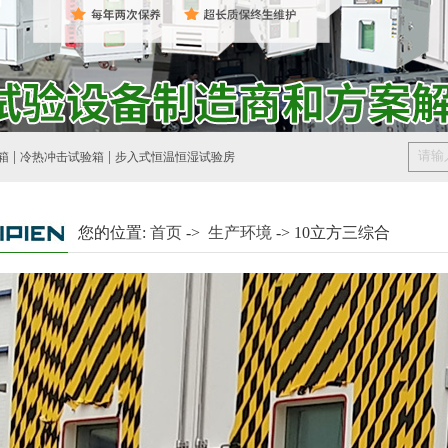
|
|
箱
冷热冲击试验箱
步入式恒温恒湿试验房
您的位置:
首页
->
生产环境
-> 10立方三综合